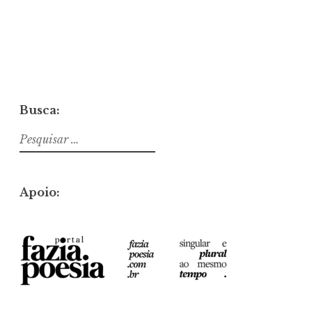
ç
õ
e
s
E
-
m
a
Busca:
i
l
Pesquisar
E
por:
-
m
a
Apoio:
i
l