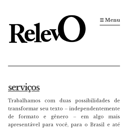
Ir
para
☰ Menu
conteúdo
Jornal RelevO
16 anos circulando
serviços
Trabalhamos com duas possibilidades de
transformar seu texto – independentemente
de formato e gênero – em algo mais
apresentável para você, para o Brasil e até