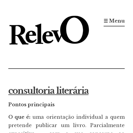
Ir
para
☰ Menu
conteúdo
Jornal RelevO
16 anos circulando
consultoria literária
Pontos principais
O que é:
uma orientação individual a quem
pretende publicar um livro. Parcialmente