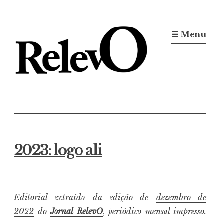
Ir
para
☰ Menu
conteúdo
Jornal RelevO
16 anos circulando
2023: logo ali
Editorial extraído da edição de
dezembro de
2022
do
Jornal RelevO
,
periódico mensal impresso.