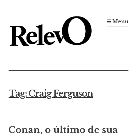
Ir
para
☰ Menu
conteúdo
Jornal RelevO
16 anos circulando
Tag:
Craig Ferguson
Conan, o último de sua