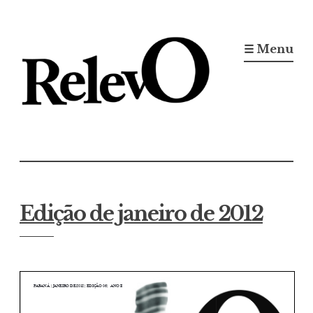
Ir
para
☰ Menu
conteúdo
Jornal RelevO
16 anos circulando
Edição de janeiro de 2012