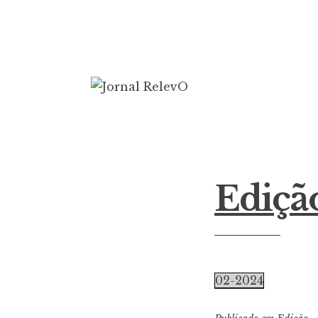
Ir
para
conteúdo
Jornal RelevO
16 anos circulando
Edição
02-2024