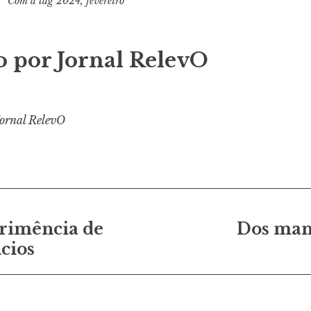
Com a tag
2024
,
fevereiro
o por
Jornal RelevO
Jornal RelevO
o
primência de
Dos manu
cios