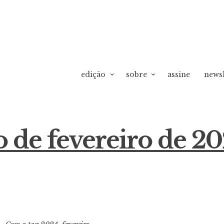
edição
sobre
assine
newsl
 de fevereiro de 2