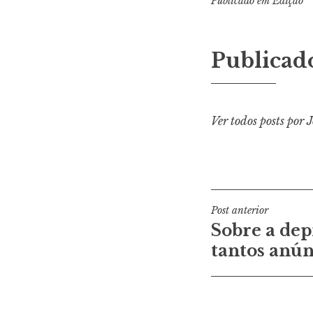
Publicado em
Edição
Publicad
Ver todos posts por 
Navegaçã
Post anterior
Sobre a de
de
tantos anún
Post