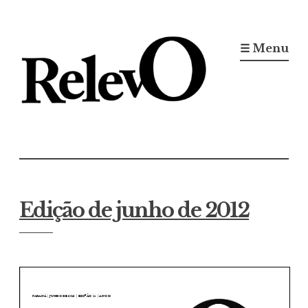
Ir
para
☰ Menu
conteúdo
Jornal RelevO
16 anos circulando
Edição de junho de 2012