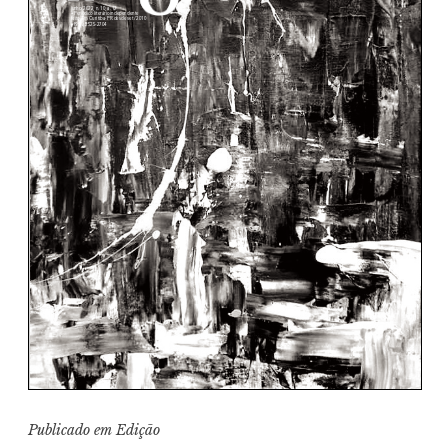
Publicado em
Edição