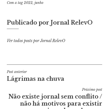
Com a tag
2022
,
junho
Publicado por
Jornal RelevO
Ver todos posts por Jornal RelevO
Navegação
Post anterior
Lágrimas na chuva
de
Post
Próximo post
Não existe jornal sem conflito /
não há motivos para existir