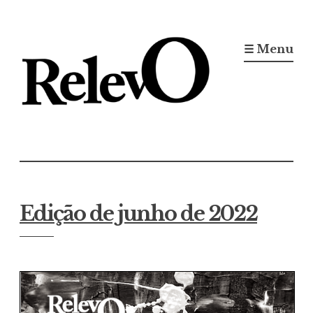
Ir
para
☰ Menu
conteúdo
Jornal RelevO
16 anos circulando
Edição de junho de 2022