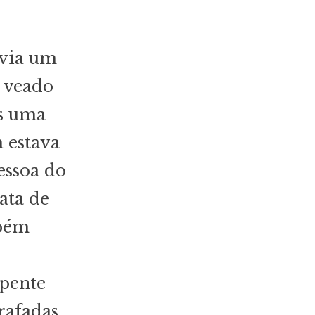
avia um
e veado
as uma
 estava
essoa do
ata de
mbém
epente
rafadas,