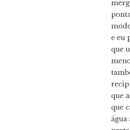
mergu
ponta
modo 
e eu 
que u
menos
també
recip
que a
que c
água 