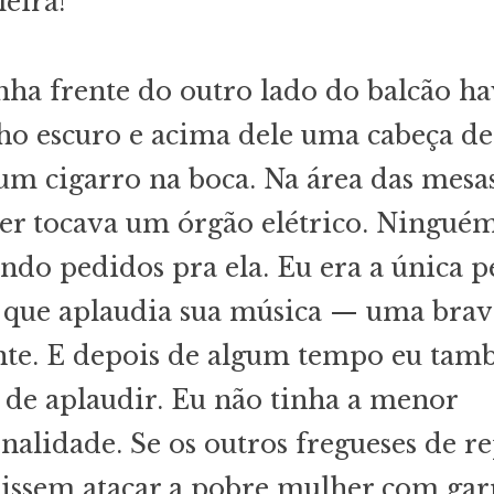
leira!
ha frente do outro lado do balcão h
ho escuro e acima dele uma cabeça d
m cigarro na boca. Na área das mes
r tocava um órgão elétrico. Ninguém
ndo pedidos pra ela. Eu era a única p
 que aplaudia sua música — uma brav
nte. E depois de algum tempo eu ta
 de aplaudir. Eu não tinha a menor
nalidade. Se os outros fregueses de r
issem atacar a pobre mulher com gar