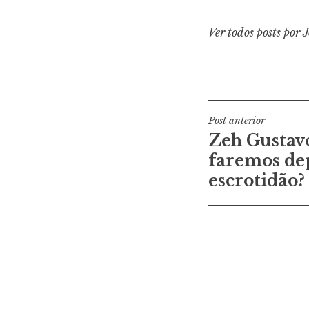
Ver todos posts por 
Navegaçã
Post anterior
Zeh Gustavo
de
faremos de
Post
escrotidão?