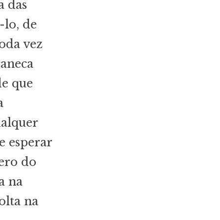
a das
lo, de
oda vez
caneca
de que
a
ualquer
e esperar
ero do
a na
olta na