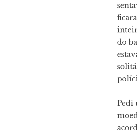
senta
ficar
intei
do ba
estav
solit
políc
Pedi 
moeda
acord