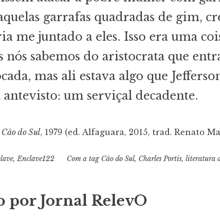
quelas garrafas quadradas de gim, cr
ria me juntado a eles. Isso era uma coi
 nós sabemos do aristocrata que ent
cada, mas ali estava algo que Jefferso
 antevisto: um serviçal decadente.
 Cão do Sul
, 1979 (ed. Alfaguara, 2015, trad. Renato M
lave
,
Enclave122
Com a tag
Cão do Sul
,
Charles Portis
,
literatura
o por
Jornal RelevO