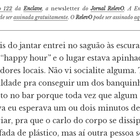
o 122
da
Enclave
, a
newsletter
do
Jornal RelevO
. A En
ode ser
assinada gratuitamente
. O
RelevO
pode ser assinado
aq
s do jantar entrei no saguão às escura
 “happy hour” e o lugar estava apinha
ores locais. Não vi socialite alguma. 
uldade pra conseguir um dos banquin
to no bar porque toda vez que algum 
a eu esperava um ou dois minutos d
riar, pra que o carlo do corpo se dissi
ada de plástico, mas aí outra pessoa s