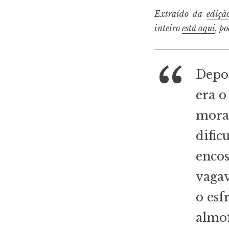
Extraído da
ediçã
inteiro
está aqui
, p
Depoi
era o
morad
dific
encos
vagav
o esf
almof