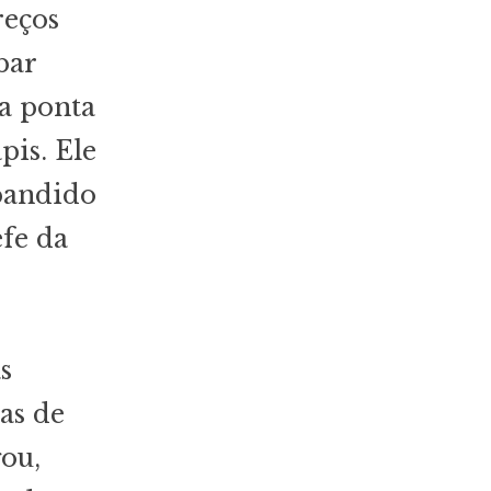
reços
bar
a ponta
is. Ele
bandido
efe da
s
as de
ou,