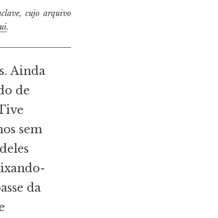
clave, cujo arquivo
ui
.
s. Ainda
do de
Tive
hos sem
deles
eixando-
passe da
e