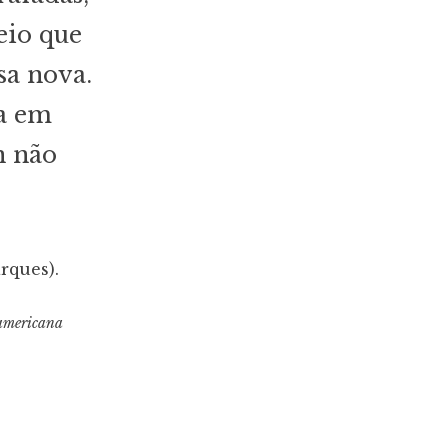
eio que
sa nova.
ra em
n não
arques).
 americana