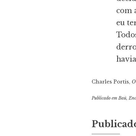
com a
eu te
Todos
derro
havia
Charles Portis,
O
Publicado em
Baú
,
Enc
Publicad