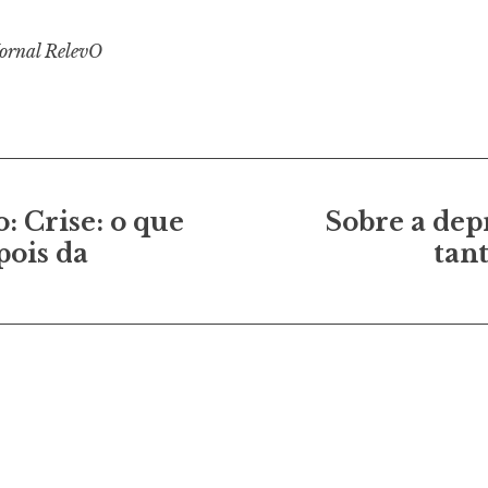
Jornal RelevO
o
: Crise: o que
Sobre a dep
pois da
tan