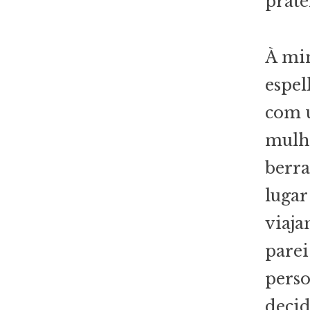
prate
À min
espel
com u
mulhe
berra
lugar
viaja
parei
perso
decid