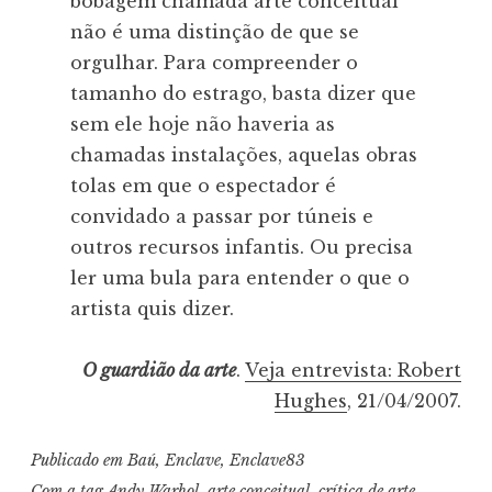
bobagem chamada arte conceitual
não é uma distinção de que se
orgulhar. Para compreender o
tamanho do estrago, basta dizer que
sem ele hoje não haveria as
chamadas instalações, aquelas obras
tolas em que o espectador é
convidado a passar por túneis e
outros recursos infantis. Ou precisa
ler uma bula para entender o que o
artista quis dizer.
O guardião da arte
.
Veja entrevista: Robert
Hughes
, 21/04/2007.
Publicado em
Baú
,
Enclave
,
Enclave83
Com a tag
Andy Warhol
,
arte conceitual
,
crítica de arte
,