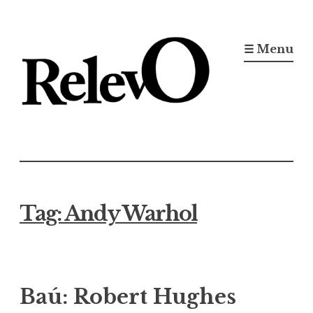
Ir
para
☰ Menu
conteúdo
Jornal RelevO
16 anos circulando
Tag:
Andy Warhol
Baú: Robert Hughes