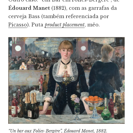
Édouard Manet
(1882), com as garrafas da
cerveja Bass (também referenciada por
Picasso
). Puta
product placement
, mêo.
“Un bar aux Folies-Bergère”, Édouard Manet, 1882.