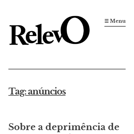
Ir
para
☰ Menu
conteúdo
Jornal RelevO
16 anos circulando
Tag:
anúncios
Sobre a deprimência de