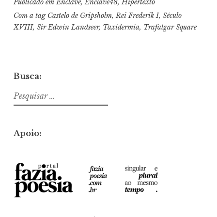
Publicado em
Enclave
,
Enclave48
,
Hipertexto
Com a tag
Castelo de Gripsholm
,
Rei Frederik I
,
Século
XVIII
,
Sir Edwin Landseer
,
Taxidermia
,
Trafalgar Square
Busca:
Pesquisar
por:
Apoio: