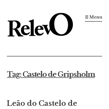
Ir
para
☰ Menu
conteúdo
Jornal RelevO
16 anos circulando
Tag:
Castelo de Gripsholm
Leão do Castelo de