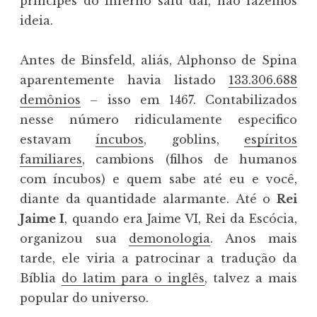
príncipes do inferno saiu daí, não fazemos
ideia.
Antes de Binsfeld, aliás, Alphonso de Spina
aparentemente havia listado
133.306.688
demônios
– isso em 1467. Contabilizados
nesse número ridiculamente especifico
estavam
íncubos
, goblins,
espíritos
familiares
, cambions (filhos de humanos
com íncubos) e quem sabe até eu e você,
diante da quantidade alarmante. Até o
Rei
Jaime I
, quando era Jaime VI, Rei da Escócia,
organizou sua
demonologia
. Anos mais
tarde, ele viria a patrocinar a tradução da
Bíblia
do latim para o inglês
, talvez a mais
popular do universo.