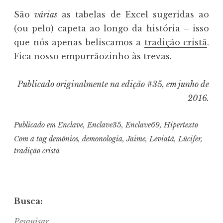
São
várias
as tabelas de Excel sugeridas ao
(ou pelo) capeta ao longo da história – isso
que nós apenas beliscamos a
tradição cristã
.
Fica nosso empurrãozinho às trevas.
Publicado originalmente na edição #35, em junho de
2016.
Publicado em
Enclave
,
Enclave35
,
Enclave69
,
Hipertexto
Com a tag
demônios
,
demonologia
,
Jaime
,
Leviatã
,
Lúcifer
,
tradição cristã
Busca:
Pesquisar