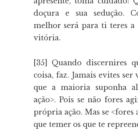
apresente, toma cuidado! 
doçura e sua sedução. C
melhor será para ti teres a
vitória.
[35] Quando discernires q
coisa, faz. Jamais evites se
que a maioria suponha al
ação>. Pois se não fores ag
própria ação. Mas se <fores
que temer os que te repree