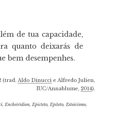
além de tua capacidade,
ra quanto deixarás de
 que bem desempenhes.
 2 (trad.
Aldo Dinucci
e Alfredo Julien,
IUC/Annablume,
2014
).
ci
,
Encheirídion
,
Epicteto
,
Epiteto
,
Estoicismo
,