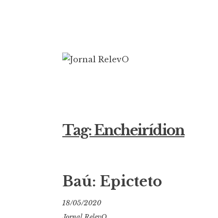
Ir
para
conteúdo
Jornal Rele
16 anos circulando
Tag:
Encheirídion
Baú: Epicteto
18/05/2020
Jornal RelevO