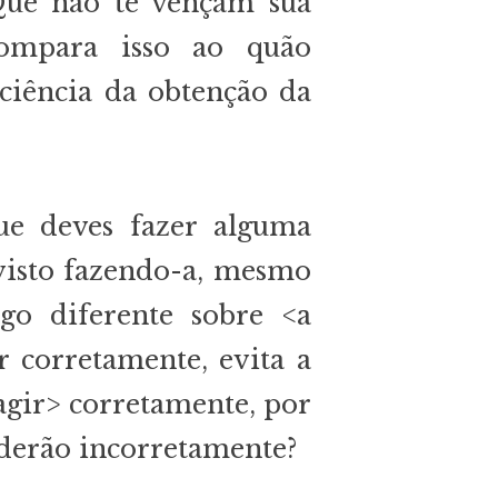
Que não te vençam sua
ompara isso ao quão
 ciência da obtenção da
ue deves fazer alguma
r visto fazendo-a, mesmo
go diferente sobre <a
ir corretamente, evita a
 agir> corretamente, por
nderão incorretamente?