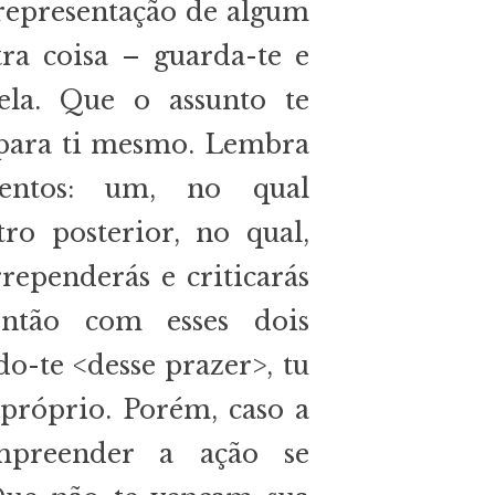
representação de algum
ra coisa – guarda-te e
ela. Que o assunto te
para ti mesmo. Lembra
entos: um, no qual
tro posterior, no qual,
rrependerás e criticarás
ntão com esses dois
o-te <desse prazer>, tu
i próprio. Porém, caso a
mpreender a ação se