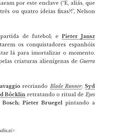
saram por este enclave (“E, aliás, que
rês ou quatro ideias fixas?!”, Nelson
partida de futebol; e
Pieter Jansz
tarem os conquistadores espanhóis
star lá para imortalizar o momento.
pelas criaturas alienígenas de
Guerra
avaggio
recriando
Blade Runner
;
Syd
d Böcklin
retratando o ritual de
Eyes
 Bosch
;
Pieter Bruegel
pintando a
udio.ai>