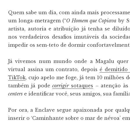
Quem sabe um dia, com ainda mais processament
um longa-metragem (“
O Homem que Copiava
by St
artista, autoria e atribuição já tenha se diluí
nos verdadeiros desafios imutáveis da socied
impedir os sem-teto de dormir confortavelment
Já vivemos num mundo onde a Magalu quer
virtual assina um contrato, depois
é demitido 
TikTok
, cujo apelo me foge, já tem 10 milhões de
também já pode
corrigir
sotaques
– atenção às
centers
e identificar você, seus amigos, sua famíli
Por ora, a Enclave segue apaixonada por qual
inserir o ‘Caminhante sobre o mar de névoa’ em 