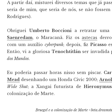
A partir daí, misturei diversos temas que já pas
seria de mim, que seria de nós, se não fossem t
Rodrigues).
Obriguei
Umberto Boccioni
a retratar uma 
Saenredam
, o Maracanã. Fiz os
astecas
derro
com um auxílio
cyberpunk
; depois, fiz
Picasso
e
Então, vi a gloriosa
Tenochtitlán
ser invadida 
dos Mundos
.
Eu poderia passar horas nisso sem piscar.
Car
Mead
desenhando um Honda Civic 2000;
Arnol
Wide Shut
; a Xangai futurista de
Hieronymus
colonização de Marte.
Bruegel e a colonização de Marte <beta.dreamst