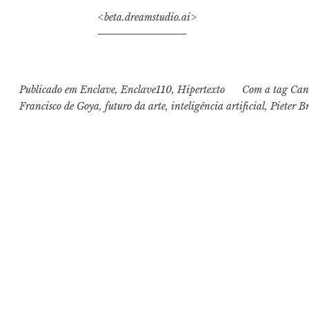
<beta.dreamstudio.ai>
Publicado em
Enclave
,
Enclave110
,
Hipertexto
Com a tag
Can
Francisco de Goya
,
futuro da arte
,
inteligência artificial
,
Pieter B