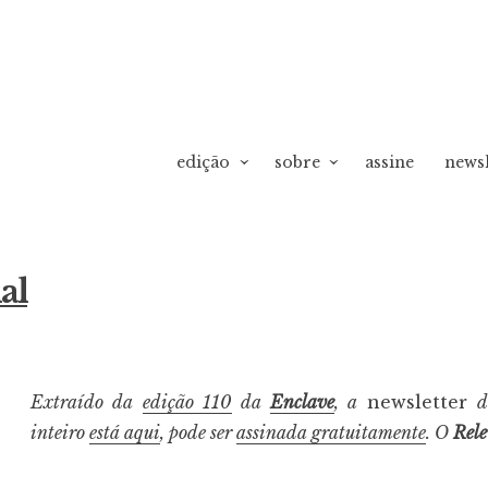
edição
sobre
assine
newsl
vO
ial
Extraído da
edição 110
da
Enclave
, a
newsletter
inteiro
está aqui
, pode ser
assinada gratuitamente
. O
Rel