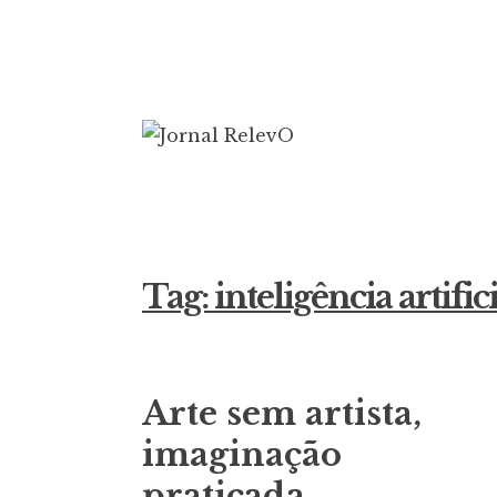
Ir
para
conteúdo
Jornal Rele
16 anos circulando
Tag:
inteligência artific
Arte sem artista,
imaginação
praticada