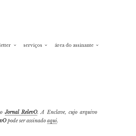
etter
serviços
área do assinante
do
Jornal RelevO
. A Enclave, cujo arquivo
evO
pode ser assinado
aqui
.