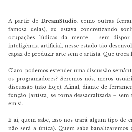
A partir do
DreamStudio
, como outras ferra
famosa delas), eu estava concretizando sonh
ocupações lúdicas da mente – sem dispor
inteligência artificial, nesse estado tão desenvo
capaz de produzir arte sem o artista. Que troca 
Claro, podemos estender uma discussão semântica
os programadores? Seremos nós, meros usuár
discussão (não hoje). Afinal, diante de ferra
função [artista] se torna dessacralizada – sem 
em si.
E aí, quem sabe, isso nos trará algum tipo de cr
não será a única). Quem sabe banalizaremos 