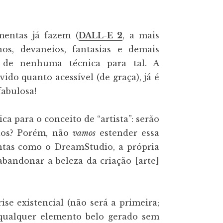
mentas já fazem (
DALL-E 2
, a mais
os, devaneios, fantasias e demais
 de nenhuma técnica para tal. A
lvido quanto acessível (de graça), já é
fabulosa!
 para o conceito de “artista”: serão
ios? Porém, não
vamos
estender essa
mentas como o DreamStudio, a própria
abandonar a beleza da criação [arte]
ise existencial (não será a primeira;
qualquer elemento belo gerado sem