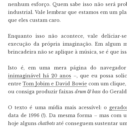
nenhum esforço. Quem sabe isso não será prob
industrial. Vale lembrar que estamos em um pl
que eles custam caro.
Enquanto isso não acontece, vale deliciar-s
execução da própria imaginação. Em algum 
brincadeira não se aplique à música, se é que iss
Isto é, em uma mera página do navegado
inimaginável há 20 anos
–, que eu possa soli
entre
Tom Jobim e David Bowie
com um clique, 
ou consiga produzir faixas
drum & bass
do Gerald
O texto é uma mídia mais acessível: o
gerado
data de 1996 (!). Da mesma forma – mas com 
hoje alguns
chatbots
até conseguem sustentar uma 