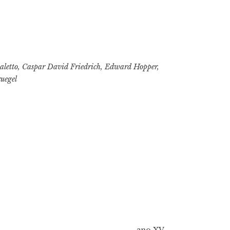
aletto
,
Caspar David Friedrich
,
Edward Hopper
,
ruegel
ano XV