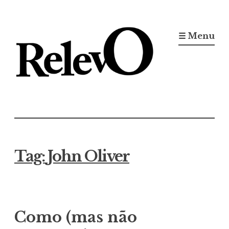
Ir
para
☰ Menu
conteúdo
Jornal RelevO
16 anos circulando
Tag:
John Oliver
Como (mas não