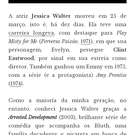
A atriz
Jessica Walter
morreu em 25 de
março, isto é, há dez dias. Ela teve uma
carreira longeva
, com destaque para
Play
Misty for Me
(
Perversa Paixão
,
1971
), em que sua
personagem, Evelyn, persegue
Clint
Eastwood
, por sinal em sua estreia como
diretor. Também ganhou um Emmy em 1975,
com a série (e a protagonista)
Amy Prentiss
(
1974
).
Como a maioria da minha geração, no
entanto, conheci Jessica Walter graças a
Arrested Development
(2003), brilhante série de
comédia que acompanha os Bluth, uma
família decadente e picareta em busca de