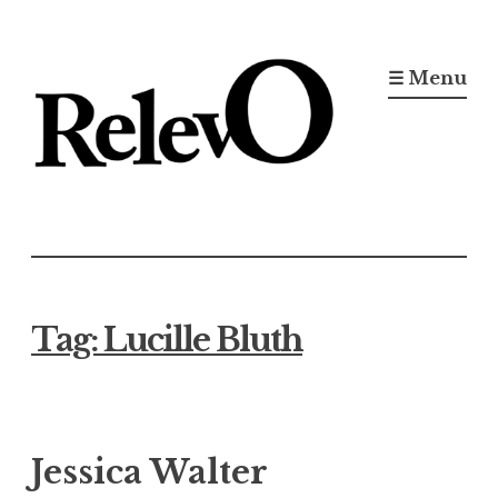
Ir
para
☰ Menu
conteúdo
Jornal RelevO
16 anos circulando
Tag:
Lucille Bluth
Jessica Walter