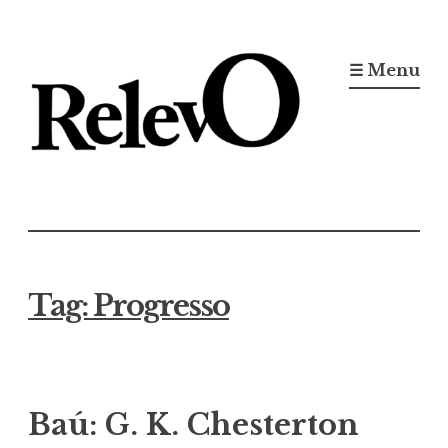
Ir
para
☰ Menu
conteúdo
Jornal RelevO
16 anos circulando
Tag:
Progresso
Baú: G. K. Chesterton