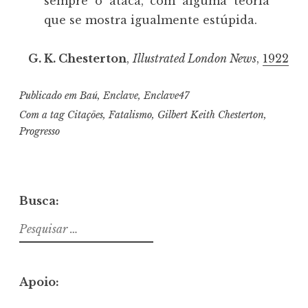
sempre o ataca, com alguma teoria
que se mostra igualmente estúpida.
G. K. Chesterton
,
Illustrated London News
,
1922
Publicado em
Baú
,
Enclave
,
Enclave47
Com a tag
Citações
,
Fatalismo
,
Gilbert Keith Chesterton
,
Progresso
Busca:
Pesquisar
por:
Apoio: