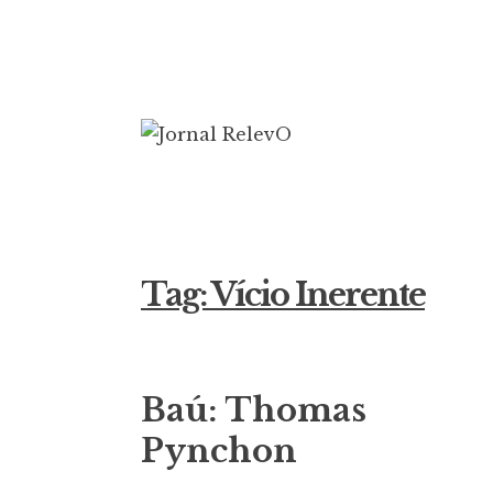
Ir
para
conteúdo
Jornal Rele
16 anos circulando
Tag:
Vício Inerente
Baú: Thomas
Pynchon