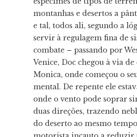
espécimes de tipos de terre
montanhas e desertos a pânta
e tal, todos ali, segundo a l
servir à regulagem fina de s
combate – passando por Wes
Venice, Doc chegou à via de
Monica, onde começou o seu
mental. De repente ele esta
onde o vento pode soprar 
duas direções, trazendo neb
do deserto ao mesmo tempo
motorista incauto a reduzir