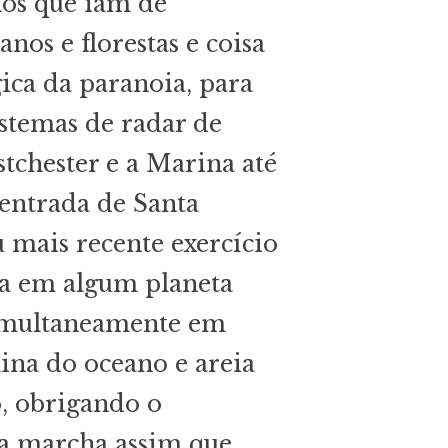
nos que iam de
nos e florestas e coisa
ógica da paranoia, para
istemas de radar de
tchester e a Marina até
 entrada de Santa
 mais recente exercício
va em algum planeta
simultaneamente em
lina do oceano e areia
, obrigando o
 a marcha assim que