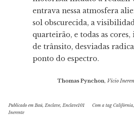
entrava nessa atmosfera ali
sol obscurecida, a visibilid
quarteirão, e todas as cores, 
de trânsito, desviadas radic
ponto do espectro.
Thomas Pynchon
,
Vício Ineren
Publicado em
Baú
,
Enclave
,
Enclave101
Com a tag
Califórnia
Inerente