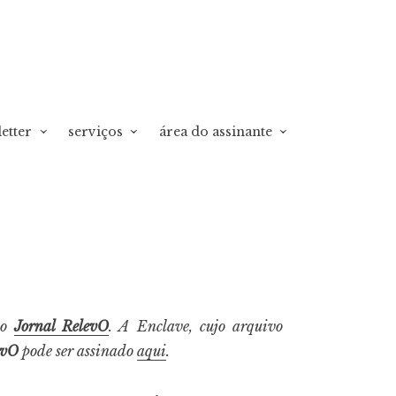
etter
serviços
área do assinante
do
Jornal RelevO
. A Enclave, cujo arquivo
evO
pode ser assinado
aqui
.