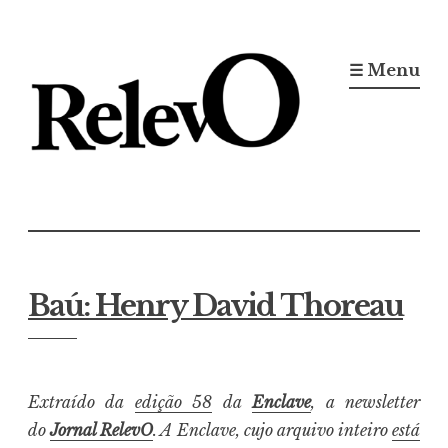
Ir
para
☰ Menu
conteúdo
Jornal RelevO
16 anos circulando
Baú: Henry David Thoreau
Extraído da
edição 58
da
Enclave
, a newsletter
do
Jornal RelevO
. A Enclave, cujo arquivo inteiro
está