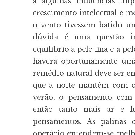
a algumas influências imp
crescimento intelectual e mo
o vento tivessem batido 
dúvida é uma questão i
equilíbrio a pele fina e a pe
haverá oportunamente um
remédio natural deve ser e
que a noite mantém com o
verão, o pensamento com 
então tanto mais ar e l
pensamentos. As palmas c
operário entendem-se melho