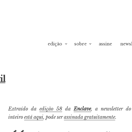
edição
sobre
assine
newsl
vO
il
Extraído da
edição 58
da
Enclave
, a newsletter d
inteiro
está aqui
, pode ser
assinada gratuitamente
.