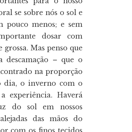
ortantes para o nosso
ral se sobre nós o sol e
um pouco menos; e sem
mportante dosar com
le grossa. Mas penso que
a descamação – que o
ncontrado na proporção
 dia, o inverno com o
a experiência. Haverá
uz do sol em nossos
alejadas das mãos do
r com os finos tecidos