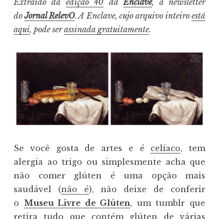
Extraído da
edição 40
da
Enclave
, a newsletter
do
Jornal RelevO
. A Enclave, cujo arquivo inteiro
está
aqui
, pode ser
assinada gratuitamente
.
Se você gosta de artes e é
celíaco
, tem
alergia ao trigo ou simplesmente acha que
não comer glúten é uma opção mais
saudável (
não é
), não deixe de conferir
o
Museu Livre de Glúten
, um tumblr que
retira tudo que contém glúten de várias