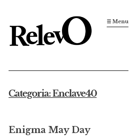
Ir
para
☰ Menu
conteúdo
Jornal RelevO
16 anos circulando
Categoria:
Enclave40
Enigma May Day