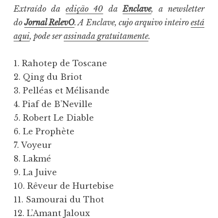
Extraído da
edição 40
da
Enclave
, a newsletter
do
Jornal RelevO
. A Enclave, cujo arquivo inteiro
está
aqui
, pode ser
assinada gratuitamente
.
1. Rahotep de Toscane
2. Qing du Briot
3. Pelléas et Mélisande
4. Piaf de B’Neville
5. Robert Le Diable
6. Le Prophète
7. Voyeur
8. Lakmé
9. La Juive
10. Rêveur de Hurtebise
11. Samourai du Thot
12. L’Amant Jaloux