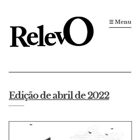
Ir
para
☰ Menu
conteúdo
Jornal RelevO
16 anos circulando
Edição de abril de 2022