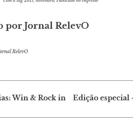
Com a tag
2017
,
novembro
,
Publicado no impresso
o por
Jornal RelevO
Jornal RelevO
o
ias: Win & Rock in
Edição especial