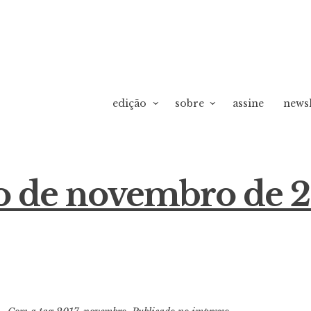
edição
sobre
assine
newsl
o de novembro de 2