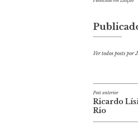
Publicado em
Edição
Publicad
Ver todos posts por 
Navegaçã
Post anterior
Ricardo Lís
de
Rio
Post