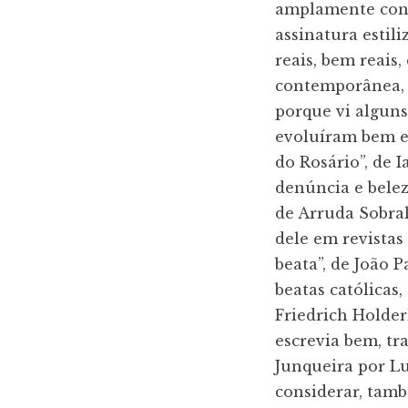
amplamente conh
assinatura estil
reais, bem reais
contemporânea, 
porque vi alguns
evoluíram bem em
do Rosário”, de 
denúncia e belez
de Arruda Sobral
dele em revistas
beata”, de João 
beatas católicas
Friedrich Holde
escrevia bem, t
Junqueira por Lu
considerar, tam