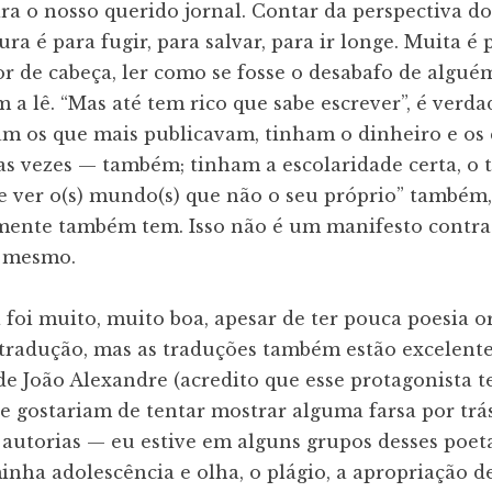
ra o nosso querido jornal. Contar da perspectiva d
ra é para fugir, para salvar, para ir longe. Muita é p
or de cabeça, ler como se fosse o desabafo de alguém
a lê. “Mas até tem rico que sabe escrever”, é verda
m os que mais publicavam, tinham o dinheiro e os 
as vezes — também; tinham a escolaridade certa, o 
e ver o(s) mundo(s) que não o seu próprio” também, 
mente também tem. Isso não é um manifesto contra o
, mesmo.
 foi muito, muito boa, apesar de ter pouca poesia 
 tradução, mas as traduções também estão excelent
 de João Alexandre (acredito que esse protagonista 
e gostariam de tentar mostrar alguma farsa por tr
 autorias — eu estive em alguns grupos desses poet
inha adolescência e olha, o plágio, a apropriação d