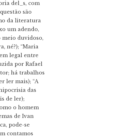
oria del_s, com
 questão são
o da literatura
ixo um adendo,
do meio duvidoso,
, né?); “Maria
em legal entre
uzida por Rafael
tor; há trabalhos
 ler mais); “A
hipocrisia das
s de ler);
u como o homem
emas de Ivan
ica, pode-se
bém contamos