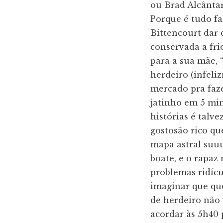
ou Brad Alcântar
Porque é tudo f
Bittencourt dar 
conservada a fri
para a sua mãe, 
herdeiro (infeli
mercado pra faze
jatinho em 5 mi
histórias é talv
gostosão rico qu
mapa astral suuu
boate, e o rapaz
problemas ridíc
imaginar que que
de herdeiro não 
acordar às 5h40 