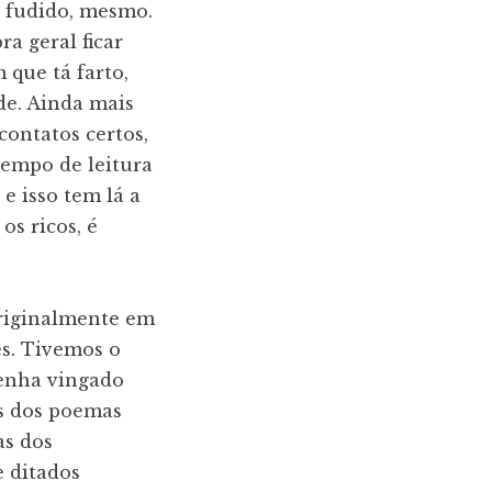
o fudido, mesmo.
ra geral ficar
 que tá farto,
de. Ainda mais
contatos certos,
tempo de leitura
e isso tem lá a
s ricos, é
originalmente em
es. Tivemos o
tenha vingado
ás dos poemas
as dos
e ditados