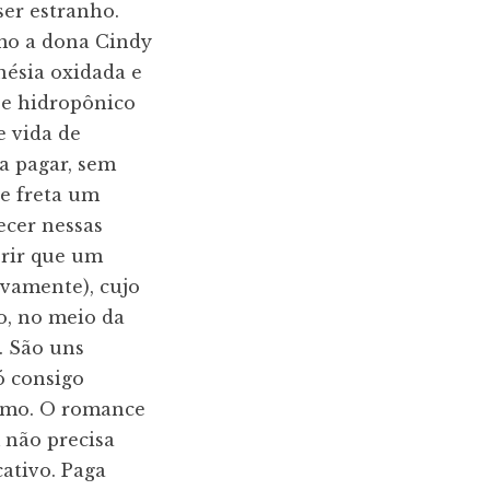
ser estranho.
mo a dona Cindy
nésia oxidada e
 e hidropônico
e vida de
a pagar, sem
ue freta um
ecer nessas
brir que um
ovamente), cujo
o, no meio da
. São uns
ó consigo
esmo. O romance
 não precisa
ativo. Paga