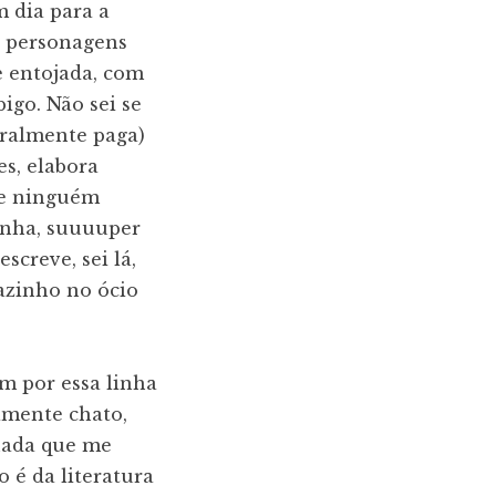
m dia para a
s personagens
e entojada, com
igo. Não sei se
eralmente paga)
es, elabora
ue ninguém
inha, suuuuper
creve, sei lá,
azinho no ócio
am por essa linha
iamente chato,
 nada que me
 é da literatura