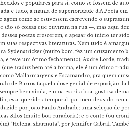
ecidos e populares para si, como se fossem de aut
izada e tudo; a mania de superioridade d’A Poeta em
, e agem como se estivessem escrevendo o suprassum
e são só coisas que ouviram na rua —, mas aqui de
 desses poetas crescerem, e apesar do início ter si
 suas respectivas literaturas. Nem tudo é amargura
Iara Sydenstricker (muito bom, fez um cruzamento b
a, e teve um ótimo fechamento); Audre Lorde, trad
 (que traduz bem até a forma, ele é um ótimo tradu
 como Mallarmargens e Escamandro, pra quem quiser
Paulo de Barros (aquela dose genial de exposição da 
, sempre bem vinda, e uma escrita boa, gostosa demai
rlin, esse querido atemporal que meu-deus-do-cé
raduzido por João Paulo Andrade; uma seleção de po
cas Silos (muito boa curadoria); e o conto (ou crôn
bém) “Helena, sharmuta”, por Jennifer Cabral. Tam