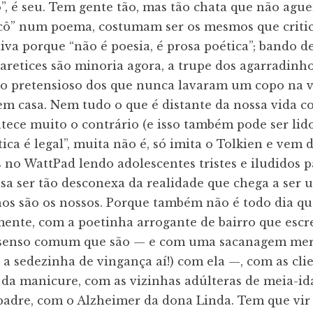
o”, é seu. Tem gente tão, mas tão chata que não agu
cocô” num poema, costumam ser os mesmos que criti
tiva porque “não é poesia, é prosa poética”; bando 
aretices são minoria agora, a trupe dos agarradin
mo pretensioso dos que nunca lavaram um copo na v
em casa. Nem tudo o que é distante da nossa vida cot
tece muito o contrário (e isso também pode ser lid
tica é legal”, muita não é, só imita o Tolkien e vem
s no WattPad lendo adolescentes tristes e iludidos 
oisa ser tão desconexa da realidade que chega a ser
nos são os nossos. Porque também não é todo dia qu
mente, com a poetinha arrogante de bairro que esc
o senso comum que são — e com uma sacanagem mer
e a sedezinha de vingança aí!) com ela —, com as cli
da manicure, com as vizinhas adúlteras de meia-id
padre, com o Alzheimer da dona Linda. Tem que vir