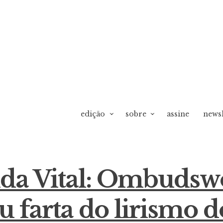
edição
sobre
assine
newsl
a Vital: Ombuds
ou farta do lirismo d