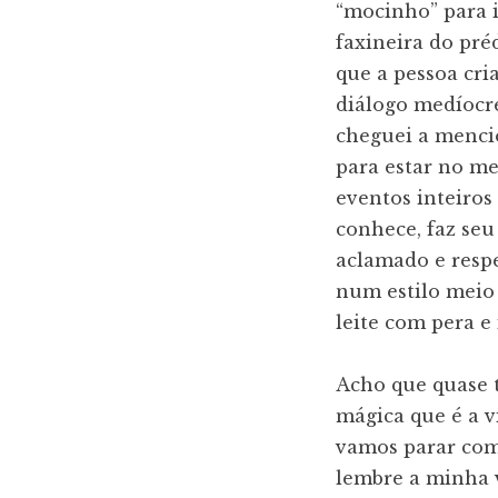
“mocinho” para i
faxineira do pré
que a pessoa cr
diálogo medíocre
cheguei a mencio
para estar no me
eventos inteiro
conhece, faz se
aclamado e respe
num estilo meio 
leite com pera e 
Acho que quase t
mágica que é a v
vamos parar com
lembre a minha v