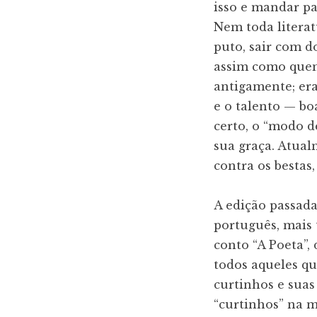
isso e mandar pa
Nem toda literatu
puto, sair com d
assim como quem 
antigamente; era
e o talento — bo
certo, o “modo d
sua graça. Atual
contra os bestas
A edição passada
português, mais
conto “A Poeta”,
todos aqueles qu
curtinhos e suas
“curtinhos” na m