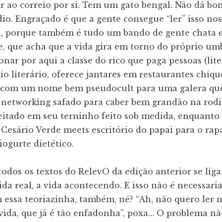
r ao correio por si. Tem um gato bengal. Não dá bo
dio. Engraçado é que a gente consegue “ler” isso no
ia, porque também é tudo um bando de gente chata 
, que acha que a vida gira em torno do próprio umb
nar por aqui a classe do rico que paga pessoas (lit
io literário, oferece jantares em restaurantes chiqu
s com um nome bem pseudocult para uma galera q
u networking safado para caber bem grandão na rod
itado em seu terninho feito sob medida, enquanto es
Cesário Verde meets escritório do papai para o rap
iogurte dietético.
odos os textos do RelevO da edição anterior se lig
ida real, a vida acontecendo. E isso não é necessar
 essa teoriazinha, também, né? “Ah, não quero ler
ida, que já é tão enfadonha”, poxa… O problema não