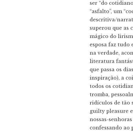
ser “do cotidian
“asfalto”, um “
descritiva/narra
superou que as c
mágico do liris
esposa faz tudo 
na verdade, acon
literatura fantás
que passa os dia
inspiração), a c
todos os cotidia
tromba, pessoal
ridículos de tã
guilty pleasure 
nossas-senhoras 
confessando ao 