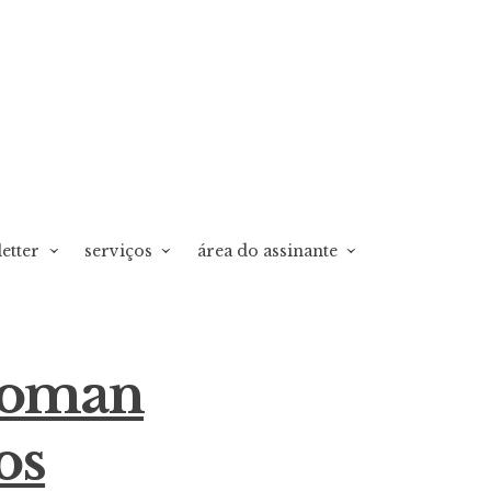
etter
serviços
área do assinante
woman
os