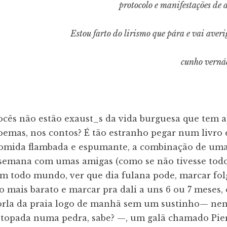
protocolo e manifestações de a
Estou farto do lirismo que pára e vai aver
cunho verná
vocês não estão exaust_s da vida burguesa que tem 
emas, nos contos? É tão estranho pegar num livro 
omida flambada e espumante, a combinação de uma
semana com umas amigas (como se não tivesse todo 
m todo mundo, ver que dia fulana pode, marcar fol
o mais barato e marcar pra dali a uns 6 ou 7 meses, 
orla da praia logo de manhã sem um sustinho— nem 
 topada numa pedra, sabe? —, um galã chamado Pie