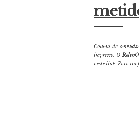
metid
Coluna de ombuds
impresso. O
RelevO
neste link
. Para con