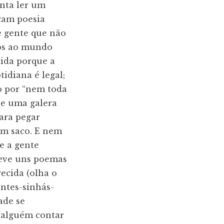
enta ler um
cam poesia
de gente que não
hos ao mundo
ida porque a
idiana é legal;
o por “nem toda
 de uma galera
para pegar
 um saco. E nem
e a gente
reve uns poemas
ecida (olha o
entes-sinhás-
ade se
 alguém contar