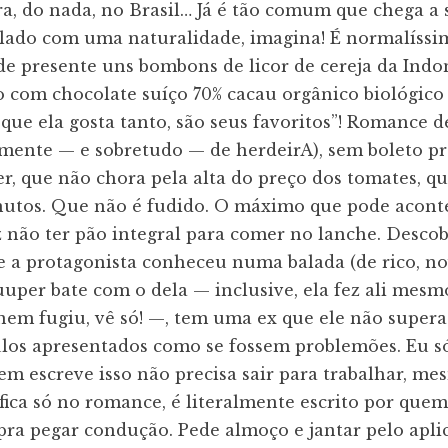
a, do nada, no Brasil… Já é tão comum que chega a 
alado com uma naturalidade, imagina! É normalíssi
de presente uns bombons de licor de cereja da Indo
o com chocolate suíço 70% cacau orgânico biológico
“que ela gosta tanto, são seus favoritos”! Romance d
zmente — e sobretudo — de herdeirA), sem boleto pr
r, que não chora pela alta do preço dos tomates, q
nutos. Que não é fudido. O máximo que pode acont
ez não ter pão integral para comer no lanche. Desco
e a protagonista conheceu numa balada (de rico, n
uper bate com o dela — inclusive, ela fez ali mesm
 nem fugiu, vê só! —, tem uma ex que ele não supera
ulos apresentados como se fossem problemões. Eu s
m escreve isso não precisa sair para trabalhar, m
fica só no romance, é literalmente escrito por quem
pra pegar condução. Pede almoço e jantar pelo aplic