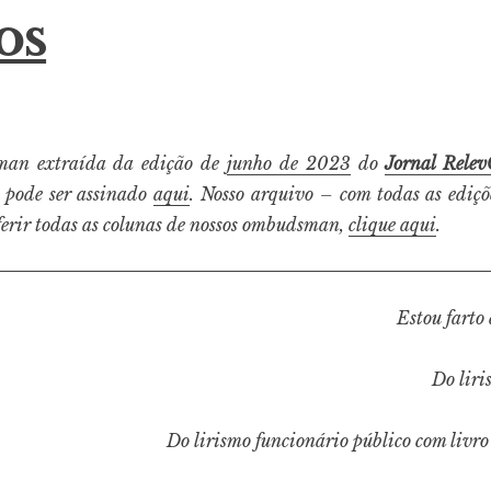
os
man extraída da edição de
junho de 2023
do
Jornal Rele
pode ser assinado
aqui
. Nosso arquivo – com todas as ediçõ
ferir todas as colunas de nossos ombudsman,
clique aqui
.
Estou farto
Do lir
Do lirismo funcionário público com livro