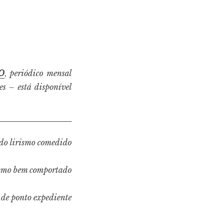
vO
,
periódico mensal
es – está disponível
 do lirismo comedido
ismo bem comportado
 de ponto expediente