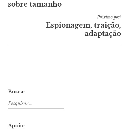
sobre tamanho
Post
Próximo post
Espionagem, traição,
adaptação
Busca:
Pesquisar
por:
Apoio: