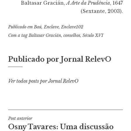
Baltasar Gracián,
A Arte da Prudência
, 1647
(Sextante, 2003).
Publicado em
Baú
,
Enclave
,
Enclave102
Com a tag
Baltasar Gracián
,
conselhos
,
Século XVI
Publicado por
Jornal RelevO
Ver todos posts por Jornal RelevO
Navegação
Post anterior
Osny Tavares: Uma discussão
de