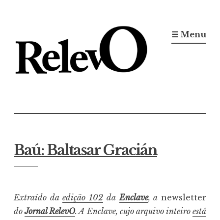
Ir
para
☰ Menu
conteúdo
Jornal RelevO
16 anos circulando
Baú: Baltasar Gracián
Extraído da
edição 102
da
Enclave
, a
newsletter
do
Jornal RelevO
. A Enclave, cujo arquivo inteiro
está