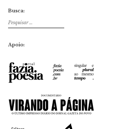
Busca:
Pesquisar
por:
Apoio: