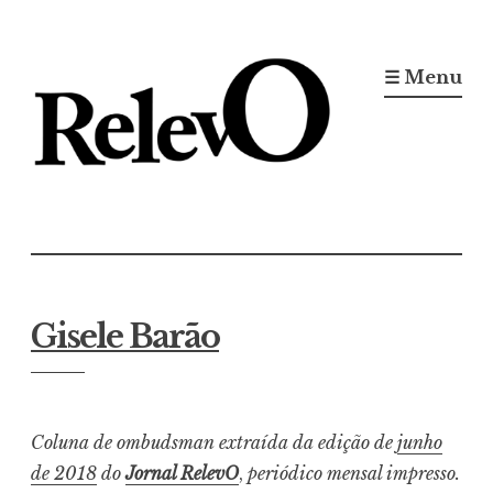
Ir
para
☰ Menu
conteúdo
Jornal RelevO
16 anos circulando
Gisele Barão
Coluna de ombudsman extraída da edição de
junho
de 2018
do
Jornal RelevO
,
periódico mensal impresso.