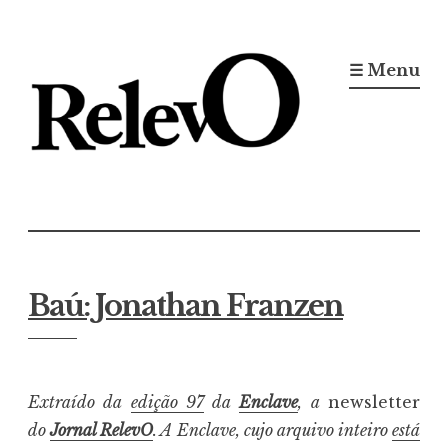
Ir
para
☰ Menu
conteúdo
Jornal RelevO
16 anos circulando
Baú: Jonathan Franzen
Extraído da
edição 97
da
Enclave
, a
newsletter
do
Jornal RelevO
. A Enclave, cujo arquivo inteiro
está