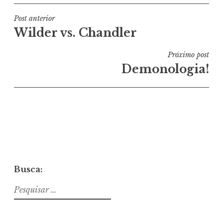
Navegação
Post anterior
Wilder vs. Chandler
de
Post
Próximo post
Demonologia!
Busca:
Pesquisar
por: