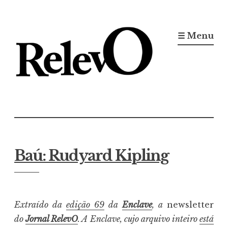
Ir
para
☰ Menu
conteúdo
Jornal RelevO
16 anos circulando
Baú: Rudyard Kipling
Extraído da
edição 69
da
Enclave
, a
newsletter
do
Jornal RelevO
. A Enclave, cujo arquivo inteiro
está