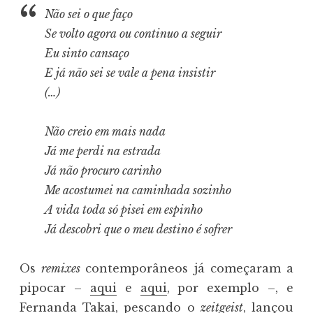
Não sei o que faço
Se volto agora ou continuo a seguir
Eu sinto cansaço
E já não sei se vale a pena insistir
(…)
Não creio em mais nada
Já me perdi na estrada
Já não procuro carinho
Me acostumei na caminhada sozinho
A vida toda só pisei em espinho
Já descobri que o meu destino é sofrer
Os
remixes
contemporâneos já começaram a
pipocar –
aqui
e
aqui
, por exemplo –, e
Fernanda Takai, pescando o
zeitgeist
, lançou