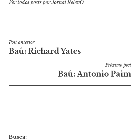
Ver todos posts por Jornal RelevO
Navegação
Post anterior
Baú: Richard Yates
de
Post
Próximo post
Baú: Antonio Paim
Busca: