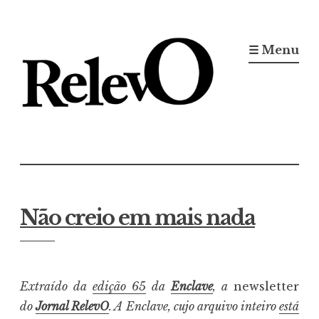
Ir
para
☰ Menu
conteúdo
Jornal RelevO
16 anos circulando
Não creio em mais nada
Extraído da
edição 65
da
Enclave
, a
newsletter
do
Jornal RelevO
. A Enclave, cujo arquivo inteiro
está