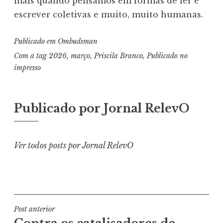
mais quando pensamos em formas de ler e
escrever coletivas e muito, muito humanas.
Publicado em
Ombudsman
Com a tag
2026
,
março
,
Priscila Branco
,
Publicado no
impresso
Publicado por
Jornal RelevO
Ver todos posts por Jornal RelevO
Navegação
Post anterior