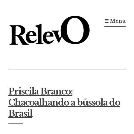
Ir
para
☰ Menu
conteúdo
Jornal RelevO
16 anos circulando
Priscila Branco:
Chacoalhando a bússola do
Brasil