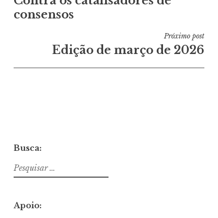
Contra os catalisadores de
de
consensos
Post
Próximo post
Edição de março de 2026
Busca:
Pesquisar
por:
Apoio: