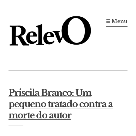
Ir
para
☰ Menu
conteúdo
Jornal RelevO
16 anos circulando
Priscila Branco: Um
pequeno tratado contra a
morte do autor