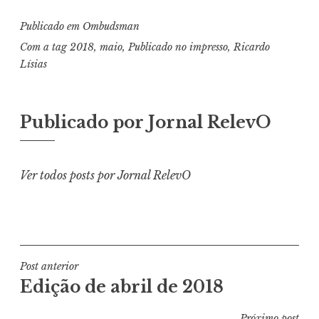
Publicado em
Ombudsman
Com a tag
2018
,
maio
,
Publicado no impresso
,
Ricardo
Lísias
Publicado por
Jornal RelevO
Ver todos posts por Jornal RelevO
Navegação
Post anterior
Edição de abril de 2018
de
Post
Próximo post