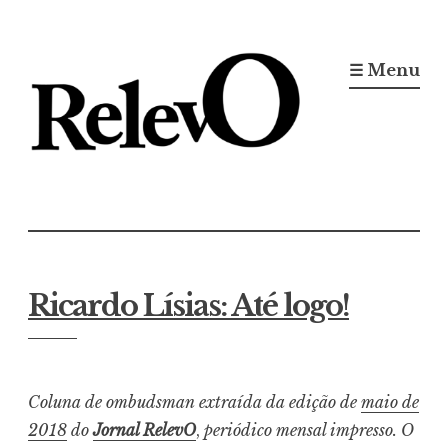
Ir
para
☰ Menu
conteúdo
Jornal RelevO
16 anos circulando
Ricardo Lísias: Até logo!
Coluna de ombudsman extraída da edição de
maio de
2018
do
Jornal RelevO
,
periódico mensal impresso. O