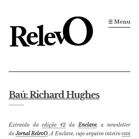
Ir
para
☰ Menu
conteúdo
Jornal RelevO
16 anos circulando
Baú: Richard Hughes
Extraído da
edição 42
da
Enclave
, a newsletter
do
Jornal RelevO
. A Enclave, cujo arquivo inteiro
está