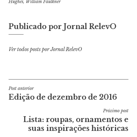
Hughes
,
William Faulkner
Publicado por
Jornal RelevO
Ver todos posts por Jornal RelevO
Navegação
Post anterior
Edição de dezembro de 2016
de
Post
Próximo post
Lista: roupas, ornamentos e
suas inspirações históricas