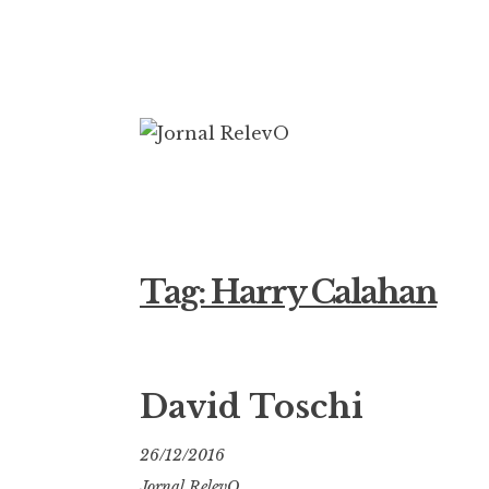
Ir
para
conteúdo
Jornal Rele
16 anos circulando
Tag:
Harry Calahan
David Toschi
26/12/2016
Jornal RelevO