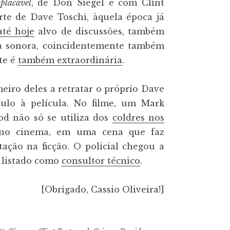
placável
, de Don Siegel e com Clint
rte de Dave Toschi, àquela época já
até hoje
alvo de discussões, também
lha sonora, coincidentemente também
te é
também extraordinária
.
imeiro deles a retratar o próprio Dave
tulo à película. No filme, um Mark
d não só se utiliza dos
coldres nos
o cinema, em uma cena que faz
tação na ficção. O policial chegou a
e listado como
consultor técnico
.
[Obrigado, Cassio Oliveira!]