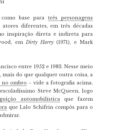
u como base para
três personagens
s atores diferentes, em três décadas
mo inspiração direta e indireta para
stwood, em
Dirty Harry
(1971), e Mark
ancisco entre 1952 e 1983. Nesse meio
, mais do que qualquer outra coisa, a
s no ombro
– vide a fotografia acima.
 descoladíssimo Steve McQueen, logo
guição automobilística
que fazem
ora
que Lalo Schifrin compôs para o
admirar.