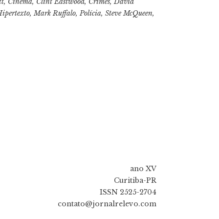
tt
,
Cinema
,
Clint Eastwood
,
Crimes
,
David
ipertexto
,
Mark Ruffalo
,
Polícia
,
Steve McQueen
,
ano XV
Curitiba-PR
ISSN 2525-2704
contato@jornalrelevo.com