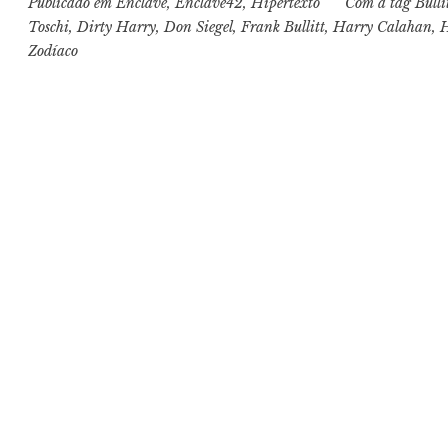
Publicado em
Enclave
,
Enclave42
,
Hipertexto
Com a tag
Bulli
Toschi
,
Dirty Harry
,
Don Siegel
,
Frank Bullitt
,
Harry Calahan
,
H
Zodíaco