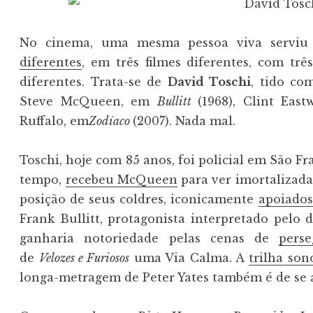
No cinema, uma mesma pessoa viva servi
diferentes
, em três filmes diferentes, com trê
diferentes. Trata-se de
David Toschi
, tido co
Steve McQueen, em
Bullitt
(1968), Clint Ea
Ruffalo, em
Zodíaco
(2007). Nada mal.
Toschi, hoje com 85 anos, foi policial em São Fr
tempo,
recebeu McQueen
para ver imortalizada
posição de seus coldres, iconicamente
apoiado
Frank Bullitt, protagonista interpretado pelo
ganharia notoriedade pelas cenas de
perse
de
Velozes e Furiosos
uma Via Calma. A
trilha son
longa-metragem de Peter Yates também é de se 