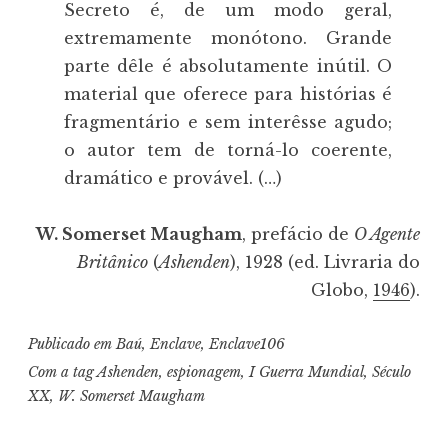
Secreto é, de um modo geral,
extremamente monótono. Grande
parte dêle é absolutamente inútil. O
material que oferece para histórias é
fragmentário e sem interêsse agudo;
o autor tem de torná-lo coerente,
dramático e provável. (…)
W. Somerset Maugham
, prefácio de
O Agente
Britânico
(
Ashenden
), 1928 (ed. Livraria do
Globo,
1946
).
Publicado em
Baú
,
Enclave
,
Enclave106
Com a tag
Ashenden
,
espionagem
,
I Guerra Mundial
,
Século
XX
,
W. Somerset Maugham