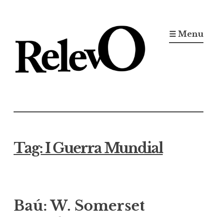
Ir
para
☰ Menu
conteúdo
Jornal RelevO
16 anos circulando
Tag:
I Guerra Mundial
Baú: W. Somerset