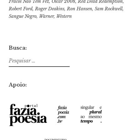
Fracos Não Têm Vez
,
Oscar 2008
,
Red Dead Redemption
,
Robert Ford
,
Roger Deakins
,
Ron Hansen
,
Sam Rockwell
,
Sangue Negro
,
Warner
,
Western
Busca:
Pesquisar
por:
Apoio: