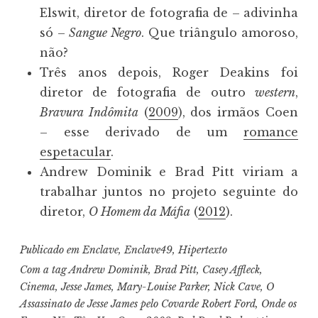
Elswit, diretor de fotografia de – adivinha
só –
Sangue Negro
. Que triângulo amoroso,
não?
Três anos depois, Roger Deakins foi
diretor de fotografia de outro
western
,
Bravura Indômita
(
2009
), dos irmãos Coen
– esse derivado de um
romance
espetacular
.
Andrew Dominik e Brad Pitt viriam a
trabalhar juntos no projeto seguinte do
diretor,
O Homem da Máfia
(
2012
).
Publicado em
Enclave
,
Enclave49
,
Hipertexto
Com a tag
Andrew Dominik
,
Brad Pitt
,
Casey Affleck
,
Cinema
,
Jesse James
,
Mary-Louise Parker
,
Nick Cave
,
O
Assassinato de Jesse James pelo Covarde Robert Ford
,
Onde os