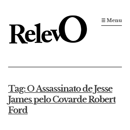
Ir
para
☰ Menu
conteúdo
Jornal RelevO
16 anos circulando
Tag:
O Assassinato de Jesse
James pelo Covarde Robert
Ford