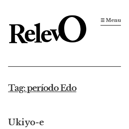
Ir
para
☰ Menu
conteúdo
Jornal RelevO
16 anos circulando
Tag:
período Edo
Ukiyo-e