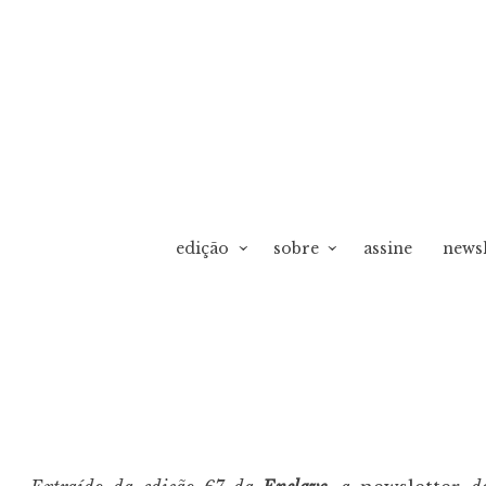
edição
sobre
assine
newsl
vO