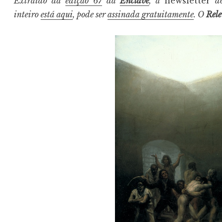
Extraído da
edição 67
da
Enclave
, a
newsletter
d
inteiro
está aqui
, pode ser
assinada gratuitamente
. O
Rel