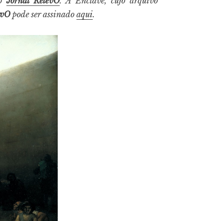
o
Jornal RelevO
. A Enclave, cujo arquivo
evO
pode ser assinado
aqui
.