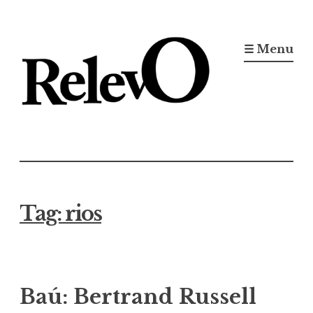
Ir
para
☰ Menu
conteúdo
Jornal RelevO
16 anos circulando
Tag:
rios
Baú: Bertrand Russell