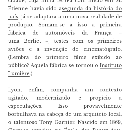
cidade, cuja linha férrea com início em St.
Étienne havia sido a
segunda da história do
país
, já se adaptara a uma nova realidade de
produção. Somam-se a isso a primeira
fábrica de automóveis da França –
uma
Berliet
–, testes com os primeiros
aviões e a invenção do cinematógrafo.
(Lembra do
primeiro filme
exibido ao
público? Aquela fábrica se tornou o
Instituto
Lumière
.)
Lyon, enfim, compunha um contexto
agitado, modernizado e propício a
especulações. Isso provavelmente
borbulhava na cabeça de um arquiteto local,
o talentoso Tony Garnier. Nascido em 1869,