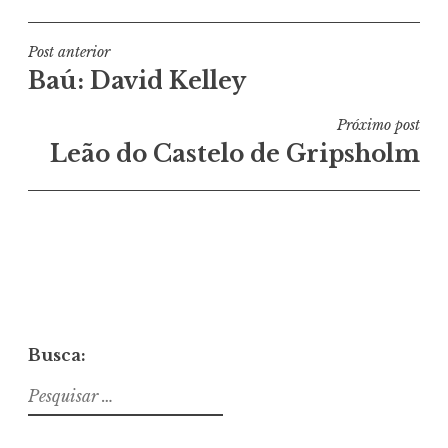
Navegação
Post anterior
Baú: David Kelley
de
Post
Próximo post
Leão do Castelo de Gripsholm
Busca:
Pesquisar
por: