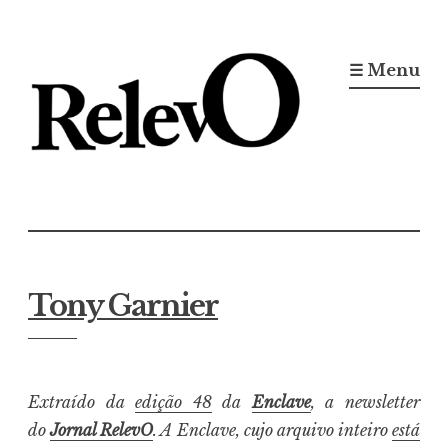
Ir
para
☰ Menu
conteúdo
Jornal RelevO
16 anos circulando
Tony Garnier
Extraído da
edição 48
da
Enclave
, a newsletter
do
Jornal RelevO
. A Enclave, cujo arquivo inteiro
está