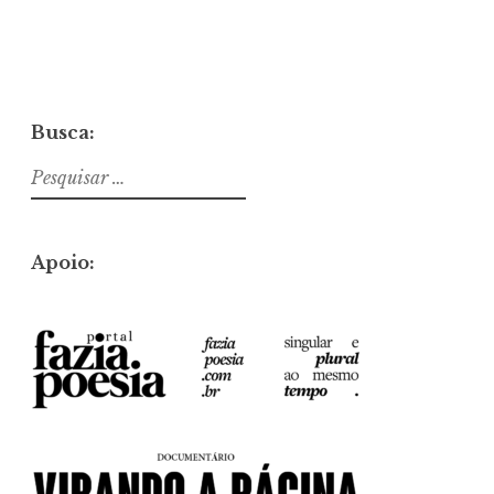
Busca:
Pesquisar
por:
Apoio: