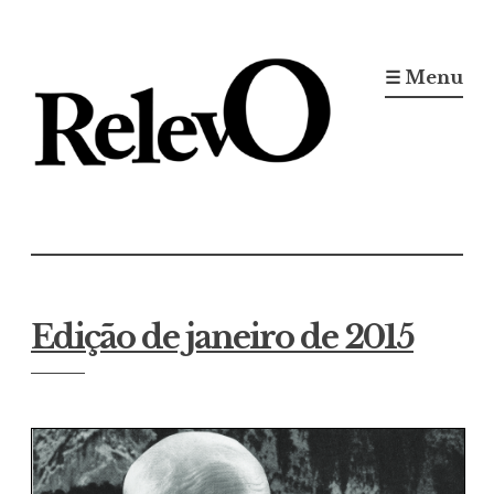
Ir
para
☰ Menu
conteúdo
Jornal RelevO
16 anos circulando
Edição de janeiro de 2015