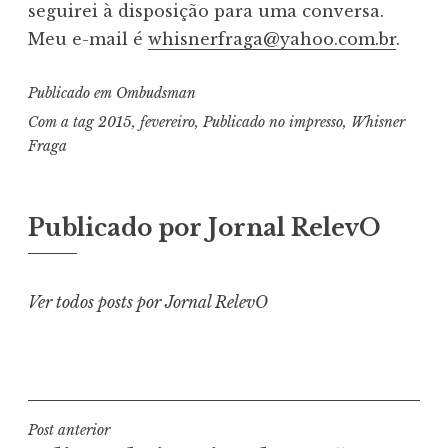
seguirei à disposição para uma conversa.
Meu e-mail é
whisnerfraga@yahoo.com.br
.
Publicado em
Ombudsman
Com a tag
2015
,
fevereiro
,
Publicado no impresso
,
Whisner
Fraga
Publicado por
Jornal RelevO
Ver todos posts por Jornal RelevO
Navegação
Post anterior