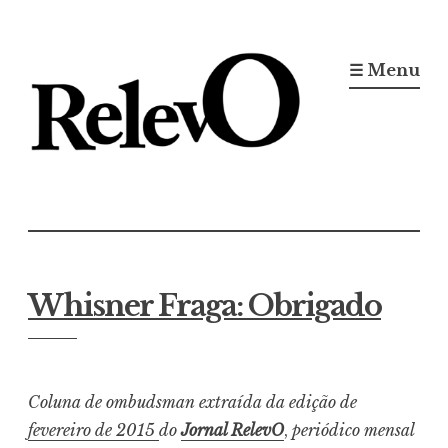
Ir
para
☰ Menu
conteúdo
Jornal RelevO
16 anos circulando
Whisner Fraga: Obrigado
Coluna de ombudsman extraída da edição de
fevereiro de 2015
do
Jornal RelevO
,
periódico mensal