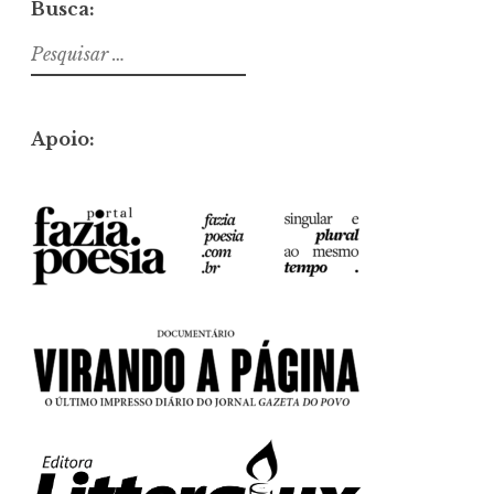
Busca:
Pesquisar
por:
Apoio: