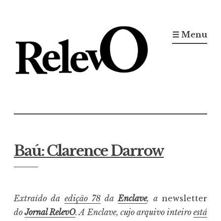
Ir
para
☰ Menu
conteúdo
Jornal RelevO
16 anos circulando
Baú: Clarence Darrow
Extraído da
edição 78
da
Enclave
, a
newsletter
do
Jornal RelevO
. A Enclave, cujo arquivo inteiro
está