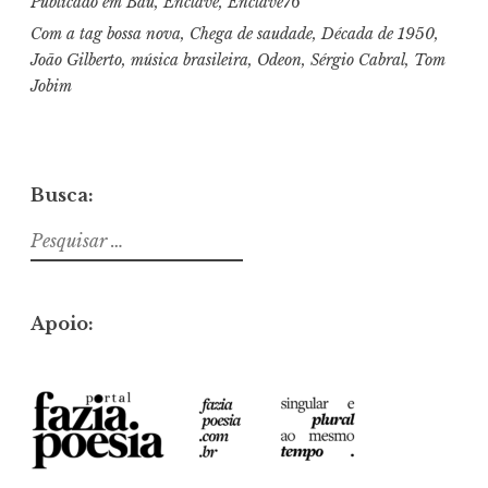
Publicado em
Baú
,
Enclave
,
Enclave76
Com a tag
bossa nova
,
Chega de saudade
,
Década de 1950
,
João Gilberto
,
música brasileira
,
Odeon
,
Sérgio Cabral
,
Tom
Jobim
Busca:
Pesquisar
por:
Apoio: