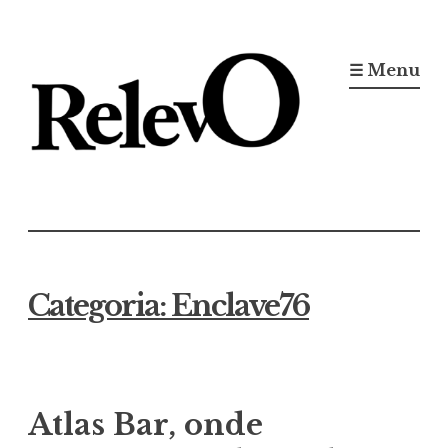
Ir
para
☰ Menu
conteúdo
Jornal RelevO
16 anos circulando
Categoria:
Enclave76
Atlas Bar, onde