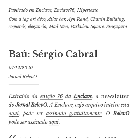
Publicado em
Enclave
,
Enclave76
,
Hipertexto
Com a tag
art déco
,
Atlar bar
,
Ayn Rand
,
Chanin Building
,
coqueteis
,
elegância
,
Mad Men
,
Parkview Square
,
Singapura
Baú: Sérgio Cabral
07/12/2020
Jornal RelevO
Extraído da
edição 76
da
Enclave
, a
newsletter
do
Jornal RelevO
. A Enclave, cujo arquivo inteiro
está
aqui
, pode ser
assinada gratuitamente
. O
RelevO
pode ser assinado
aqui
.