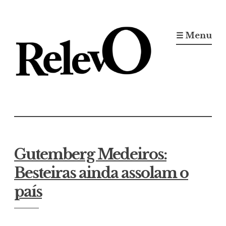
Ir
para
☰ Menu
conteúdo
Jornal RelevO
16 anos circulando
Gutemberg Medeiros:
Besteiras ainda assolam o
país