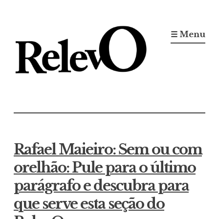
Ir
para
☰ Menu
conteúdo
Jornal RelevO
16 anos circulando
Rafael Maieiro: Sem ou com
orelhão: Pule para o último
parágrafo e descubra para
que serve esta seção do