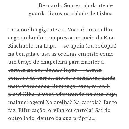
Bernardo Soares, ajudante de
guarda-livros na cidade de Lisboa
Uma orelha gigantesca. Você é um coelho
cego andando com pressa no meio da Rua
Riachuelo, na Lapa — se apoia (ou rodopia)
na bengala e usa as orelhas em riste como
um braço de chapeleira para manter a
cartola no seu devido lugar —, desvia
confuso de carros, motos e bicicletas ainda
mais atordoadas. Buzinaço, caos, calor. E
plaw! Olha lá você adentrando na dita-cuja,
malandragem! Na orelha? Na cartola? Tanto
faz. Bifurcação: orelha ou cartola? Sai do
outro lado, dentro da sua própria…