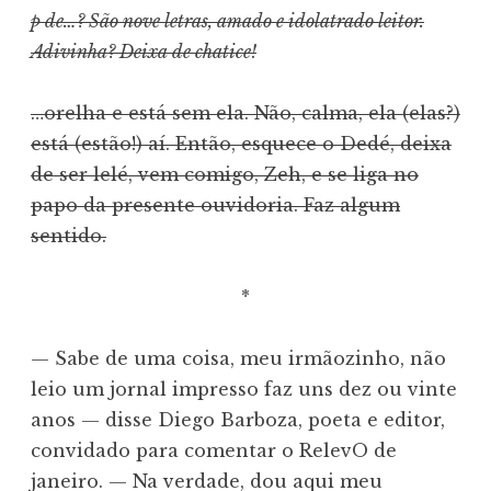
p de…? São nove letras, amado e idolatrado leitor.
Adivinha? Deixa de chatice!
…orelha e está sem ela. Não, calma, ela (elas?)
está (estão!) aí. Então, esquece o Dedé, deixa
de ser lelé, vem comigo, Zeh, e se liga no
papo da presente ouvidoria. Faz algum
sentido.
*
— Sabe de uma coisa, meu irmãozinho, não
leio um jornal impresso faz uns dez ou vinte
anos — disse Diego Barboza, poeta e editor,
convidado para comentar o RelevO de
janeiro. — Na verdade, dou aqui meu