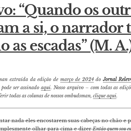
vo: “Quando os outr
am a si, o narrador 
o as escadas” (M. A.
an extraída da edição de
março de 2024
do
Jornal Rele
pode ser assinado
aqui
. Nosso arquivo – com todas as ediçõ
ferir todas as colunas de nossos ombudsman,
clique aqui
.
antar nada eles encostarem suas cabeças no chão e
implesmente olhar para cima e dizer
Então quem sou e