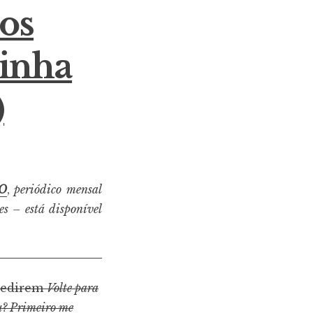
os
tinha
)
vO
,
periódico mensal
es – está disponível
 pedirem
Volte para
u? Primeiro me