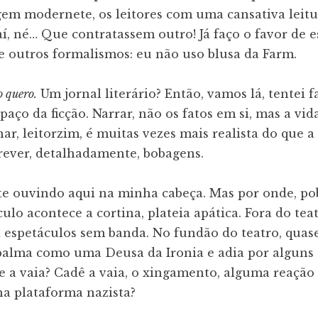
m modernete, os leitores com uma cansativa leitur
í, né… Que contratassem outro! Já faço o favor de 
 e outros formalismos: eu não uso blusa da Farm.
 quero.
Um jornal literário? Então, vamos lá, tentei f
aço da ficção. Narrar, não os fatos em si, mas a vid
nar, leitorzim, é muitas vezes mais realista do que a
rever, detalhadamente, bobagens.
 te ouvindo aqui na minha cabeça. Mas por onde, po
ulo acontece a cortina, plateia apática. Fora do tea
a espetáculos sem banda. No fundão do teatro, qua
alma como uma Deusa da Ironia e adia por alguns
e a vaia? Cadê a vaia, o xingamento, alguma reação
na plataforma nazista?