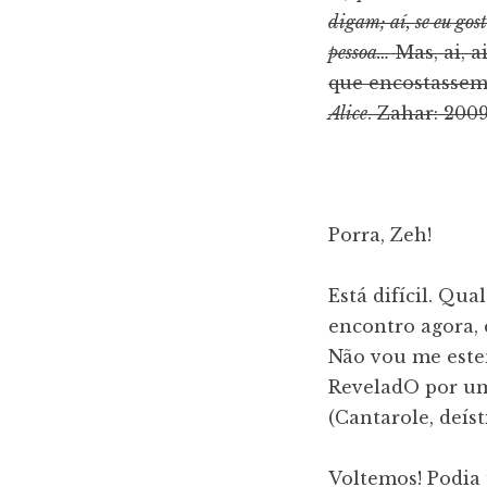
digam; aí, se eu gos
pessoa…
Mas, ai, 
que encostassem
Alice
. Zahar: 2009
Porra, Zeh!
Está difícil. Qu
encontro agora, 
Não vou me esten
ReveladO por um
(Cantarole, deísti
Voltemos! Podia 