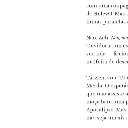
com uma roupage
do
RelevO.
Mas a
linhas paralelas
Não, Zeh.
Não, não
Ouvidoria um esp
sua lida — ficcio
malfeita de desc
Tá, Zeh, vou. Tô
Merda! O espetác
que não assiste 
moça bate uma p
Apocalipse. Mas 
não seja um xis 