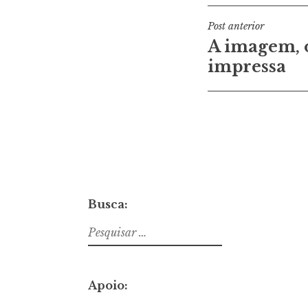
Navegaçã
Post anterior
A imagem, o
de
impressa
Post
Busca:
Pesquisar
por:
Apoio: