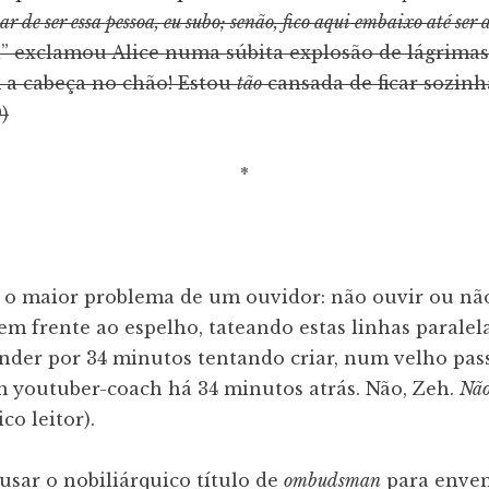
tar de ser essa pessoa, eu subo; senão, fico aqui embaixo até se
ai” exclamou Alice numa súbita explosão de lágrimas
 a cabeça no chão! Estou
tão
cansada de ficar sozinha 
)
*
al o maior problema de um ouvidor: não ouvir ou nã
em frente ao espelho, tateando estas linhas paralela
der por 34 minutos tentando criar, num velho pass
 youtuber-coach há 34 minutos atrás. Não, Zeh.
Não
co leitor).
usar o nobiliárquico título de
ombudsman
para enve