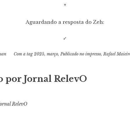
*
Aguardando a resposta do Zeh:
✓
man
Com a tag
2025
,
março
,
Publicado no impresso
,
Rafael Maieir
o por
Jornal RelevO
Jornal RelevO