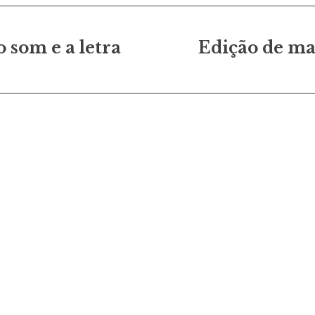
o
 som e a letra
Edição de ma