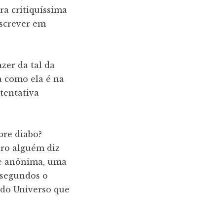
a critiquíssima
escrever em
azer da tal da
a como ela é na
 tentativa
bre diabo?
tro alguém diz
se anônima, uma
 segundos o
 do Universo que