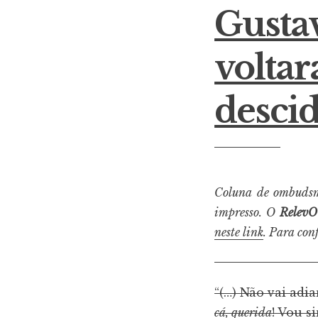
Gusta
voltar
descid
Coluna de ombudsm
impresso. O
RelevO
neste link
. Para con
“(…) Não vai adi
cá, querida
! Vou s