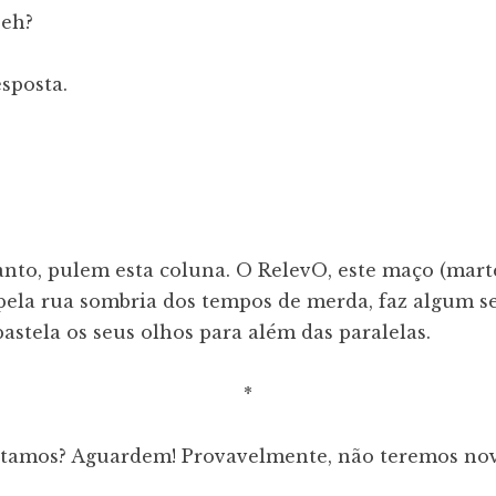
Zeh?
sposta.
nto, pulem esta coluna. O RelevO, este maço (marte
pela rua sombria dos tempos de merda, faz algum 
astela os seus olhos para além das paralelas.
*
tamos? Aguardem! Provavelmente, não teremos nov