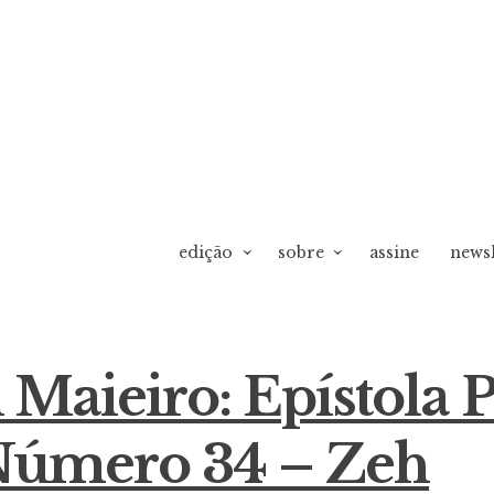
edição
sobre
assine
newsl
 Maieiro: Epístola P
úmero 34 – Zeh