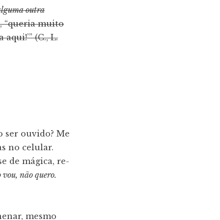
r alguma outra
, “queria muito
aqui!’” (C., L.
o ser ouvido? Me
s no celular.
e de mágica, re-
 vou, não quero.
nenar, mesmo